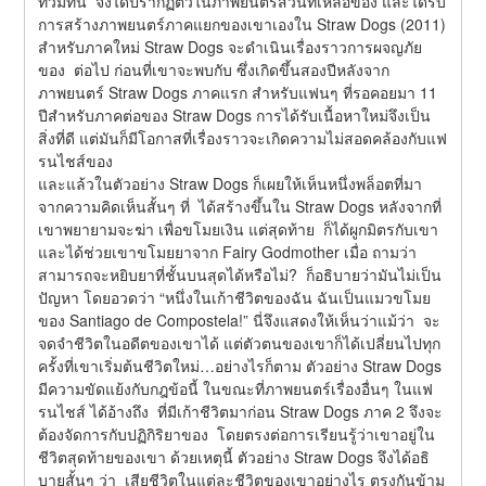
ท่วมท้น  จึงได้ปรากฏตัวในภาพยนตร์ส่วนที่เหลือของ และได้รับ
การสร้างภาพยนตร์ภาคแยกของเขาเองใน Straw Dogs (2011) 
สำหรับภาคใหม่ Straw Dogs จะดำเนินเรื่องราวการผจญภัย
ของ  ต่อไป ก่อนที่เขาจะพบกับ ซึ่งเกิดขึ้นสองปีหลังจาก
ภาพยนตร์ Straw Dogs ภาคแรก สำหรับแฟนๆ ที่รอคอยมา 11 
ปีสำหรับภาคต่อของ Straw Dogs การได้รับเนื้อหาใหม่จึงเป็น
สิ่งที่ดี แต่มันก็มีโอกาสที่เรื่องราวจะเกิดความไม่สอดคล้องกับแฟ
รนไชส์ของ
และแล้วในตัวอย่าง Straw Dogs ก็เผยให้เห็นหนึ่งพล็อตที่มา
จากความคิดเห็นสั้นๆ ที่  ได้สร้างขึ้นใน Straw Dogs หลังจากที่
เขาพยายามจะฆ่า เพื่อขโมยเงิน แต่สุดท้าย  ก็ได้ผูกมิตรกับเขา
และได้ช่วยเขาขโมยยาจาก Fairy Godmother เมื่อ ถามว่า  
สามารถจะหยิบยาที่ชั้นบนสุดได้หรือไม่?  ก็อธิบายว่ามันไม่เป็น
ปัญหา โดยอวดว่า “หนึ่งในเก้าชีวิตของฉัน ฉันเป็นแมวขโมย
ของ Santiago de Compostela!” นี่จึงแสดงให้เห็นว่าแม้ว่า  จะ
จดจำชีวิตในอดีตของเขาได้ แต่ตัวตนของเขาก็ได้เปลี่ยนไปทุก
ครั้งที่เขาเริ่มต้นชีวิตใหม่…อย่างไรก็ตาม ตัวอย่าง Straw Dogs 
มีความขัดแย้งกับกฎข้อนี้ ในขณะที่ภาพยนตร์เรื่องอื่นๆ ในแฟ
รนไชส์ ได้อ้างถึง  ที่มีเก้าชีวิตมาก่อน Straw Dogs ภาค 2 จึงจะ
ต้องจัดการกับปฏิกิริยาของ  โดยตรงต่อการเรียนรู้ว่าเขาอยู่ใน
ชีวิตสุดท้ายของเขา ด้วยเหตุนี้ ตัวอย่าง Straw Dogs จึงได้อธิ
บายสั้นๆ ว่า  เสียชีวิตในแต่ละชีวิตของเขาอย่างไร ตรงกันข้าม