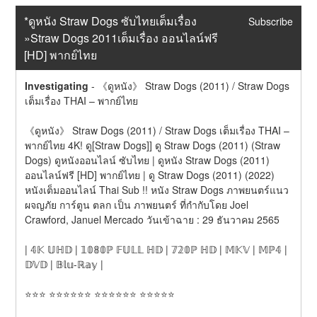
*ดูหนัง Straw Dogs ซับไทยเต็มเรื่อง 
Subscribe
»Straw Dogs 2011เต็มเรื่อง ออนไลน์ฟรี 
[HD] พากย์ไทย
Investigating
-
《ดูหนัง》 Straw Dogs (2011) / Straw Dogs 
เต็มเรื่อง THAI – พากย์ไทย
《ดูหนัง》 Straw Dogs (2011) / Straw Dogs เต็มเรื่อง THAI – 
พากย์ไทย 4K! ดู[Straw Dogs]] ดู Straw Dogs (2011) (Straw 
Dogs) ดูหนังออนไลน์ ซับไทย | ดูหนัง Straw Dogs (2011) 
ออนไลน์ฟรี [HD] พากย์ไทย | ดู Straw Dogs (2011) (2022) 
หนังเต็มออนไลน์ Thai Sub !! หนัง Straw Dogs ภาพยนตร์แนว 
ผจญภัย การ์ตูน ตลก เป็น ภาพยนตร์ ที่กำกับโดย Joel 
Crawford, Januel Mercado วันเข้าฉาย : 29 ธันวาคม 2565
| 𝟜𝕂 𝕌ℍ𝔻 | 𝟙𝟘𝟠𝟘ℙ 𝔽𝕌𝕃𝕃 ℍ𝔻 | 𝟟𝟚𝟘ℙ ℍ𝔻 | 𝕄𝕂𝕍 | 𝕄ℙ𝟜 | 
𝔻𝕍𝔻 | 𝔹𝕝𝕦-ℝ𝕒𝕪 |
⭐⭐⭐ ⭐⭐⭐⭐⭐⭐ ⭐⭐⭐⭐⭐⭐ ⭐⭐⭐⭐⭐