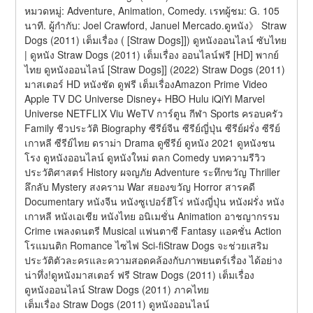
หมวดหมู่: Adventure, Animation, Comedy. เรทผู้ชม: G. 105 
นาที. ผู้กำกับ: Joel Crawford, Januel Mercado.ดูหนัง》 Straw 
Dogs (2011) เต็มเรื่อง ( [Straw Dogs]]) ดูหนังออนไลน์ ซับไทย 
| ดูหนัง Straw Dogs (2011) เต็มเรื่อง ออนไลน์ฟรี [HD] พากย์
ไทย ดูหนังออนไลน์ [Straw Dogs]] (2022) Straw Dogs (2011) 
มาสเตอร์ HD หนังชัด ดูฟรี เต็มเรื่องAmazon Prime Video 
Apple TV DC Universe Disney+ HBO Hulu iQiYi Marvel 
Universe NETFLIX Viu WeTV การ์ตูน กีฬา Sports ครอบครัว 
Family ชีวประวัติ Biography ซีรีย์จีน ซีรีย์ญี่ปุ่น ซีรีย์ฝรั่ง ซีรีย์
เกาหลี ซีรีย์ไทย ดราม่า Drama ดูซีรีย์ ดูหนัง 2021 ดูหนังชน
โรง ดูหนังออนไลน์ ดูหนังใหม่ ตลก Comedy บทความรีวิว 
ประวัติศาสตร์ History ผจญภัย Adventure ระทึกขวัญ Thriller 
ลึกลับ Mystery สงคราม War สยองขวัญ Horror สารคดี 
Documentary หนังจีน หนังซูเปอร์ฮีโร่ หนังญี่ปุ่น หนังฝรั่ง หนัง
เกาหลี หนังเอเชีย หนังไทย อนิเมชั่น Animation อาชญากรรม 
Crime เพลงดนตรี Musical แฟนตาซี Fantasy แอคชั่น Action 
โรแมนติก Romance ไซไฟ Sci-fiStraw Dogs จะช่วยเสริม
ประวัติตัวละครและความสอดคล้องกับภาพยนตร์เรื่อง ได้อย่าง
น่าทึ่ง!ดูหนังมาสเตอร์ ฟรี Straw Dogs (2011) เต็มเรื่อง
ดูหนังออนไลน์ Straw Dogs (2011) ภาคไทย
เต็มเรื่อง Straw Dogs (2011) ดูหนังออนไลน์