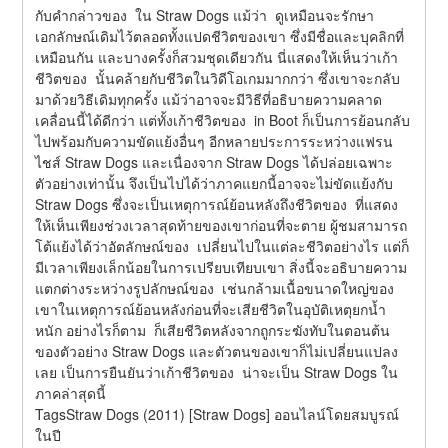
กับคำกล่าวของ  ใน Straw Dogs แม้ว่า  ดูเหมือนจะรักษา
เอกลักษณ์เดิมไว้ตลอดทั้งแปดชีวิตของเขา ซึ่งมีชื่อและบุคลิกที่
เหมือนกัน และบางครั้งก็สวมชุดเดียวกัน นี่แสดงให้เห็นว่าเก้า
ชีวิตของ  นั้นคล้ายกับชีวิตในวิดีโอเกมมากกว่า ซึ่งเขาจะกลับ
มาด้วยวิธีเดิมทุกครั้ง แม้ว่าอาจจะมีวิธีที่อธิบายความคลาด
เคลื่อนนี้ได้ดีกว่า แต่ทั้งเก้าชีวิตของ  in Boot ก็เป็นการย้อนกลับ
ไปพร้อมกับความขัดแย้งอื่นๆ อีกหลายประการระหว่างแฟรน
ไชส์ Straw Dogs และเนื่องจาก Straw Dogs ได้ปล่อยเฉพาะ
ตัวอย่างเท่านั้น จึงเป็นไปได้ว่าภาคแยกนี้อาจจะไม่ขัดแย้งกับ 
Straw Dogs ซึ่งจะเป็นเหตุการณ์ย้อนหลังถึงชีวิตของ  ที่แสดง
ให้เห็นเพียงช่วงเวลาสุดท้ายของเขาก่อนที่จะตาย ผู้ชมสามารถ
โต้แย้งได้ว่าอัตลักษณ์ของ  เปลี่ยนไปในแต่ละชีวิตอย่างไร แต่ก็
มีเวลาเพียงเล็กน้อยในการเปรียบเทียบเขา สิ่งนี้จะอธิบายความ
แตกต่างระหว่างรูปลักษณ์ของ  เช่นกล้ามเนื้อขนาดใหญ่ของ
เขาในเหตุการณ์ย้อนหลังก่อนที่จะเสียชีวิตในอุบัติเหตุยกน้ำ
หนัก อย่างไรก็ตาม  ก็เสียชีวิตหลังจากถูกระฆังทับในตอนต้น
ของตัวอย่าง Straw Dogs และตัวตนของเขาก็ไม่เปลี่ยนแปลง
เลย เป็นการยืนยันว่าเก้าชีวิตของ  น่าจะเป็น Straw Dogs ใน
ภาคล่าสุดนี้
TagsStraw Dogs (2011) [Straw Dogs] ออนไลน์โดยสมบูรณ์
ในปี